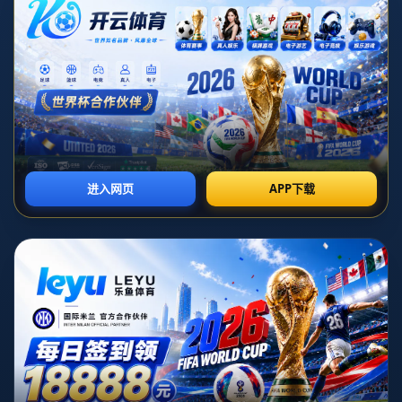
兰足坛名宿杰米·卡拉格在评论时，直接表示皇马是本赛季的一大
热门，并且明确指出主教练卡洛·安切洛蒂为球队量身打造的战术
体系是关键所在。那么，**安切洛蒂的最合适体系**究竟表现在哪
里？这支皇马为何如此令人期待？
---
### **寻找平衡：安切洛蒂的战术调整再度激活皇马**
安切洛蒂在执教生涯中以**战术灵活性**著称，他能够根据球队现
有资源以及比赛需求设计出最佳的战术体系。在本赛季，意大利
教头将焦点放在**团队平衡与细节调控**上，这使得皇马的中前场
极具层次感，同时也显著提升了防守韧性。
**首先，安切洛蒂调整了中场的角色分配**。在莫德里奇与克罗斯
逐渐进入职业生涯后期的情况下，新生代中场球员如卡马文加和
琼阿梅尼得到了更多机会。他们以卓越的跑动能力和技术控球为
团队注入活力，同时为核心球星本泽马提供了更充分的支持。此
外，巴尔韦德的多面手角色也一直在安切洛蒂的体系中扮演着不
可忽视的作用，他凭借强悍的体能和无球跑动能力，经常在关键