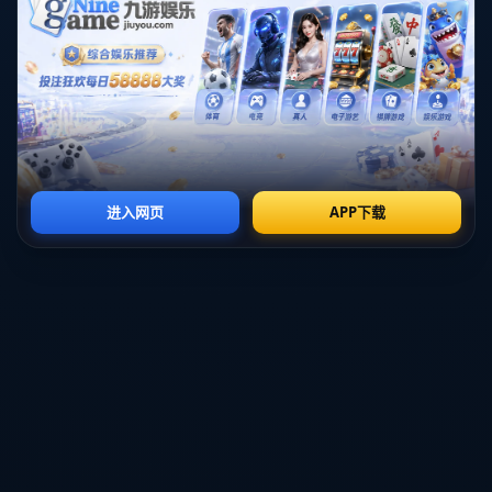
要说明皇马为何成为欧冠夺冠的热门，就不得不提到他们在焦点
比赛中的杰出表现。例如，在对阵拜仁慕尼黑的比赛中，皇马充
分展示了团队协作的重要性。在安切洛蒂的体系下，每位球员完
全明白自己的职责，其中本泽马和维尼修斯的化学反应成为了进
攻端的致命武器。本泽马不仅是终结者，更是连接者，他的回撤
接应和分球能力为队友创造了更多的进攻空间。**维尼修斯则凭借
速度与个人突破能力撕开对手防线**，在边路活跃如常。
与此同时，球队在防守端的表现也值得一提。借助稳定的后防线