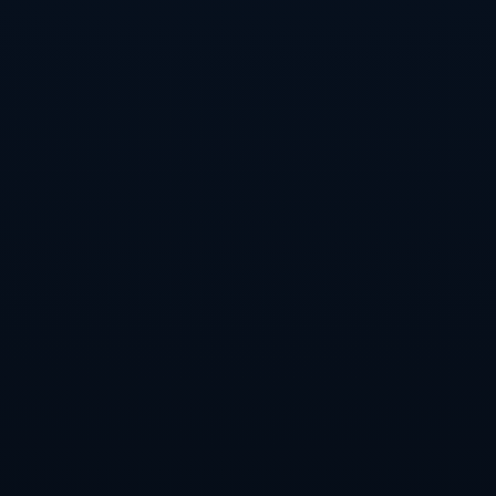
与门将库尔图瓦的多次关键扑救，皇马始终能在危险时刻化险为
夷。从失球数据来看，与其他顶级球队相比，皇家马德里本赛季
的防守体系更加稳固，这无疑是他们成为欧冠热门的基石之一。
---
### **安切洛蒂的管理艺术：球员与战术的完美结合**
安切洛蒂不仅是一流的战术大师，也是一名**出色的球员管理者*
*。他深谙如何在顶级俱乐部的复杂环境中凝聚团队氛围，这对于
皇马这样一支云集众多巨星的球队尤为重要。在他的执教理念
中，尊重每一名球员并激发他们的最大潜能是关键。例如，年轻
球员和经验丰富的老将被合理地搭配使用，这使得球队保持了高
水平的竞争力。
这一点在皇马对阵曼联的热身赛中尤为凸显。虽然比赛本身只是
友谊性质，但安切洛蒂凭借巧妙的轮换安排和战术演练，使得多
名年轻球员获得了宝贵的比赛经验，同时也展示了极高的战术执
行能力。这样的体系，通过以老带新，保证了球队的长远发展，
同时具备持续竞争力。