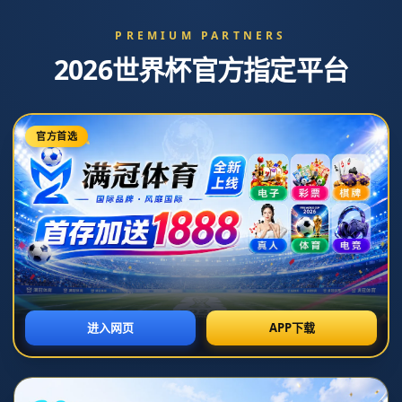
新闻资讯
当前位置：
首页
>
新闻资讯
意甲第34輪國際米蘭3-1羅馬 勞塔羅破門B羅連場建
功.
|
2026-06-15T09:51:39+08:00
**意甲第34轮：国际米兰3-1力克罗马，劳塔罗与B罗联袂建功**
在激烈的意甲第34轮比赛中，国际米兰以3-1击败罗马，展示了他
们在联赛中的强劲势头。**劳塔罗·马丁内斯**的关键进球及**布罗
佐维奇**（B罗）的连续出色表现使得国际米兰稳固了他们在积分