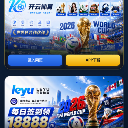
**諾丁漢森林的恢宏歷史**
作為英國乃至歐洲足球史上的傳奇俱乐部，諾丁漢森林曾在1979
年和1980年连续兩次奪得歐洲冠軍盃。這些輝煌的成就讓他們成
為足坛中不可忽视的力量。然而，自1999年降級至英冠後，球隊
一直在次級聯賽中徘徊。這23年間，球隊經歷了數次的重建和磨
合，但始終未能重新返回頂級聯賽。
**堅韌不拔的奮鬥歷程**
重返英超的過程中，諾丁漢森林并不是一帆风顺。他们面临着经