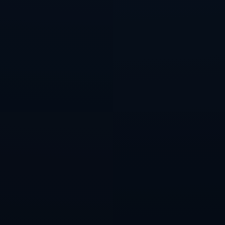
从比赛的过程来看，西汉姆联的**战术调整**值得深入探讨。在取
得乌龙后的逆境中，西汉姆联并没有选择**全线压上**，而是保持
了中场的坚固防守，并通过利用长传寻找身材高大且头球能力出
众的绍切克制造机会。这一战术的有效实施，不仅帮助他们扳平
比分，也成功压制了热刺的反击势头。
**展望与总结**
这场1-1的比分虽然未能分出胜负，但展示了英超联赛的高水平竞