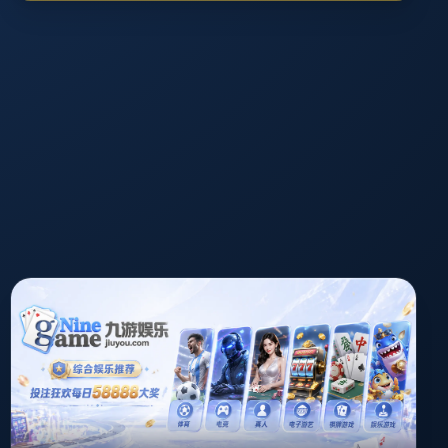
邮箱：admin@world-c7c7gaming.com
赛季，穆
地址：天津市市辖区东丽区航空新城
将蓝军推向
热点新闻
004-
世界后腰身价榜单：维
蒂尼亚、凯塞多并列第
用假设数据
一，身价达1.1亿欧
季带领费
2026-08-08
。假如他能
21-22賽季西甲聯賽第
19輪比賽集錦.
术大师”显
2026-08-08