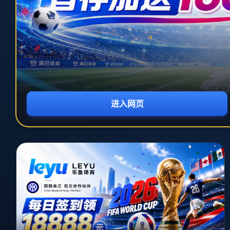
### **穆里尼奥：英超新人王的传奇开局**
**穆里尼奥（Jose Mourinho）**以64分的成
帅迅速为蓝军注入了稳固的防守体系和强烈的取胜欲望。
了英超巅峰。
在他的战术哲学中，“控场”被提升到了艺术的高度。他对防
05赛季切尔西仅丢15球，足以证明穆帅的一切并非偶然。
### **斯洛特：新生代主帅的实力证明**
阿尔内·斯洛特（Arne Slot）的名字或许还未在英
来推演斯洛特在英超前25场拿下60分，这也许并不令人意
耶诺德夺得荷甲冠军后，这位少帅的名声达到了巅峰。
斯洛特的战术理念偏向现代化，他鼓励球员持球大胆突破，
在英超实施这套体系，其看似弱势的球队有望碾压“中游军
然是继克洛普和瓜迪奥拉之后的新生代主帅代表。