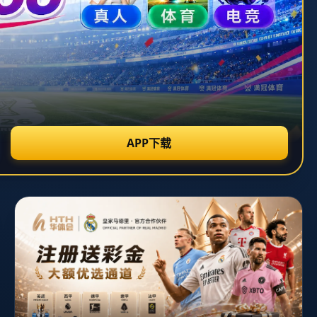
绩刷新了英超的新帅开局记录，这一成绩至今无人超越。2004年执教切尔西的首个
他的“铁血打法”帮助切尔西多次零封对手，同时凭借一波接一波的胜利
守的极致追求，比如贯彻“丢球即失败”的理念，赋予球队强大的稳定性。2
这样的**优异开局**让穆里尼奥迅速在英超赛场树立起了新的秩序。
超产生轰动，但其在荷甲费耶诺德的表现已经让他被多家英超俱乐部盯上。若
外。他的高位压迫风格和流畅的传控体系深受赞誉，尤其在2022-23赛
同时**快速转移进攻**以拉开空间，这样的战术在小球会中更受推崇
团”，在短时间内积累优势。尽管他的英超成绩尚是个假设，但这位“战