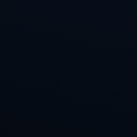
总的来说，无论是穆里尼奥还是假想中的斯洛特，他们都
的良性竞争无疑让球迷和球队都受益匪浅。