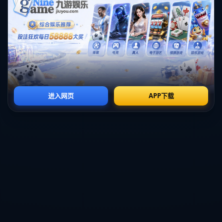
总的来说，这场比赛提供了很多值得尤文图斯思考的地方。从**意
天空的评分中，我们可以清晰地看到**球员在比赛中的具体表现如
何影响球队整体的发挥。未来，尤文图斯需要更加谨慎地选择战
术和人员，以保证在欧冠赛场上的竞争力和威慑力。