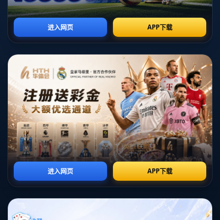
点，斯特林的突破能力和小范围内的控球技术都是一流水准。然
而，他在门前的把握能力却时常为人诟病。例如，2021年欧洲杯
英格兰对阵苏格兰的比赛中，斯特林几次**绝佳机会**未能转化为
进球，这对于一支希望在国际舞台上大展宏图的球队来说，无疑
是个巨大的遗憾。
那么，是什么导致了这两位球星在国家队表现不佳呢？首先，可
以考虑的是心态问题。在俱乐部，他们拥有更为稳定的战术体系
和队友的支持。而在国家队环境中，彼此之间的默契和战术磨合