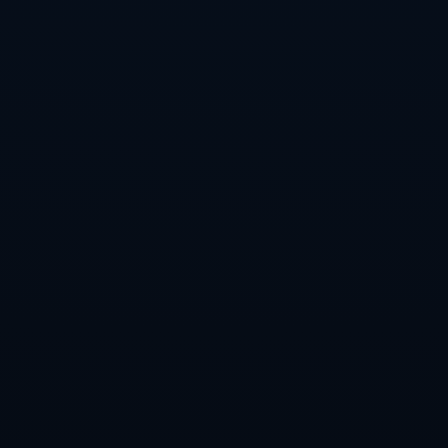
2. **心态与状态低迷**
切尔西过去几个赛季是英超中的传统强队，但本赛季却不断陷入
失误与不和谐的循环。本场比赛蓝军再次暴露出士气低落的问
题，球员的积极性显然被热刺全面压制。波特是否能在之后的比
赛中重整旗鼓，将是决定这支队伍能否保住欧战希望的关键。
---
**小结案例：热刺的复苏与切尔西的失落，既是两队当前状态的真
实写照，也体现了英超联赛竞争的残酷性。** 热刺通过稳扎稳打
逐渐确立了属于自己的优势，而切尔西则需要迅速解开一系列攻
守迷局。本场比赛的意义，不仅在于比分和结果，更在于两队面
临的信心与方向的巨大反差。