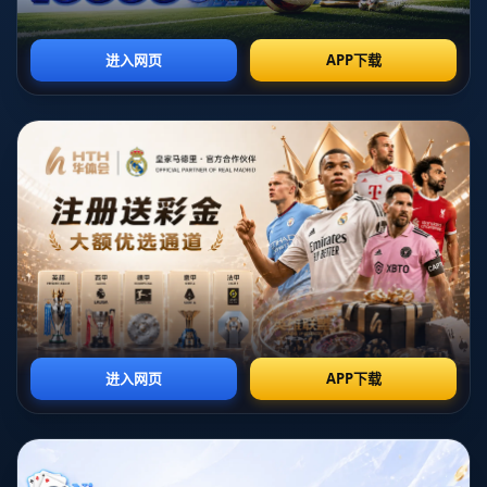
役。
**热刺方面展现了更强的斗志和执行力。** 斯基普在下半场刚开场
用一个技惊四座的世界波打开局面，这个进球不仅点燃了全场气
氛，也彻底击溃了切尔西的防线组织能力。在随后的比赛中，热
刺凭借着稳固的防守和快速反击频频制造威胁。最终，凯恩在禁
区内以一记精准的弹地斩锁定胜局，这粒进球标志着他在本赛季
持续高光的表现，也让热刺彻底踩响胜利的步伐。
反观**切尔西的问题可谓层出不穷**。自从波特接手球队后，蓝军
始终未能找到进攻端的化学反应。本场比赛中，切尔西的控球率
稍占优势，却很难有效地威胁到热刺的球门。本赛季包括菲利克
斯、哈弗茨等在内的前场球员始终无法撕开对方防线，球队甚至
长时间陷入无效传控的僵局，完全暴露了锋线终结乏力和中场组
织混乱的问题。
---
### **斯基普与凯恩：热刺的英雄之夜**
值得一提的是，这场比赛的两粒关键进球背后，展示了球员的个