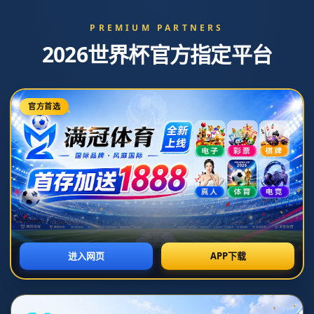
新闻资讯
当前位置：
首页
>
新闻资讯
英超第25輪熱刺2-0切爾西 斯基普世界波凱恩彈地
斬！熱刺送切爾西三連敗！.
|
2026-06-15T09:51:39+08:00
**英超第25轮：热刺2-0切尔西，斯基普世界波与凯恩制胜进球，
热刺献切尔西三连败！**
*在本周末的英超第25轮一场备受瞩目的伦敦德比中，热刺在主场
以2-0力克切尔西。这场比赛不仅让热刺稳固了欧战席位的竞争