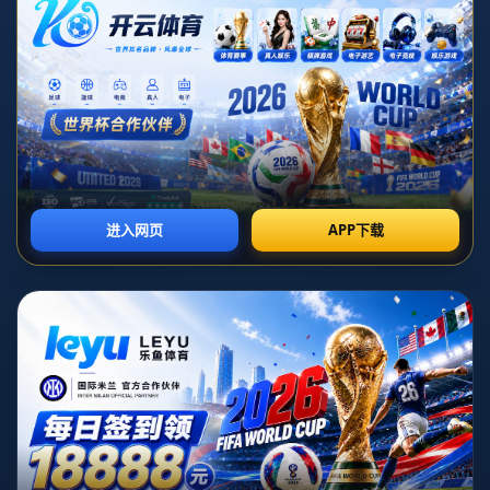
力，还进一步将切尔西推向深渊，蓝军遭遇了近来最煎熬的三连
败。整个比赛过程中，无论是斯基普的惊世世界波，还是凯恩的
临门一击，这场胜利都饱含着热刺激情与效率的完美结合。*
---
### **热刺主场爆发，切尔西问题难解**
本场比赛从开局就展现了激烈的对抗节奏。作为两支伦敦劲旅，
热刺与切尔西的交锋常常能擦出火花。而在本赛季两队状态形成
鲜明对比之际，这场比赛无疑成为双方争取命运转折点的关键战