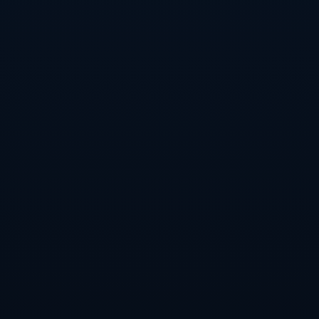
凯恩本场比赛再度扮演“定海神针”的角色。在第82分钟的一次角
球进攻中，他机敏地在后点利用绝佳位置，将本‧戴维斯的头球助
攻完美转化为进球。不论对球队士气还是比赛结果，这记弹地斩
都具有决定性的意义。这一进球，也是凯恩本赛季持续高效表现
的缩影。他不仅是热刺锋线的核心，更是英超金靴榜的有力竞争
者之一。
---
### **切尔西困境分析：症结在何处？**
相比于热刺的高歌猛进，切尔西本场比赛的惨败显然更值得球队
管理层深思。
1. **战术迷失与锋线疲软**
波特的入主原本被寄予厚望，但从目前的表现来看，他的执教战
术似乎难以调和阵中球员的特点。尽管引入了穆德里克、恩佐·费
尔南德斯等多位实力悍将，但这些新援似乎在战术体系中未能完
成迅速融合。同时，前场缺乏高效终结点，让切尔西在一系列比
赛中持续受限。