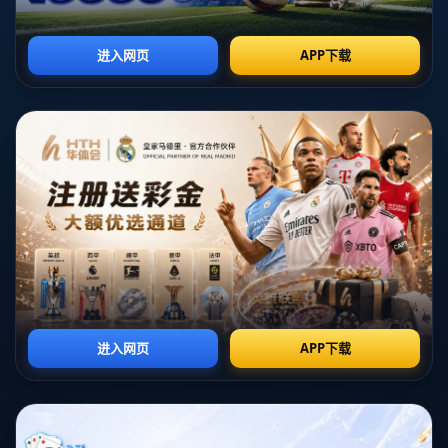
裁判在足球比赛中扮演着至关重要的角色，他们的判罚直接影响
着场上纪律和比赛结果。现代足球对于身体接触和犯规的判定标
准较为严格，尤其是在比赛的关键时刻，任何可能影响比赛流畅
度和公平性的行为都可能受到严格处罚。根据国际足联的规则，
当球员因严重犯规或暴力行为连续获得两张黄牌时，即会被罚出
场。这一场比赛正是这种规则应用的一个典型案例。
**双红判罚的战略影响**
面对如此严峻的判罚，球队的战略需要迅速调整。球队在场上失