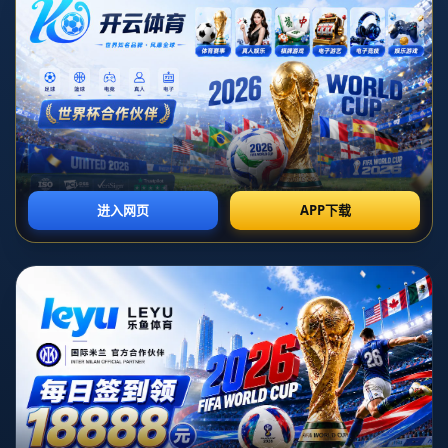
雪的魅力以及这一成绩对未来的影响。
**刘昊宇的勇气与毅力**