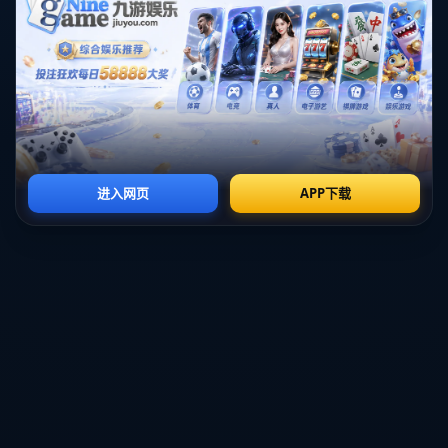
**中国单板滑雪的崛起**
近年来，中国在冬季运动项目上的表现有了显著提升，尤其是单
板滑雪领域。刘昊宇的这枚银牌不仅是他个人荣誉的象征，也代
表了中国在国际滑雪界的地位不断提升。**从传统的雪上项目逐渐
开始关注更多的技巧类项目，中国运动员们用实际行动证明了自
己的实力和潜力。**例如，2022年冬奥会上的一些出色表现，再
次印证了这一点。
**引领未来的标杆**
刘昊宇的成功不仅为他个人赢得了荣誉，也为无数年轻滑雪爱好
者树立了榜样。他的成绩激励更多年轻人投身到这一充满挑战与
激情的运动中。滑雪俱乐部和青少年培训项目也因此受到了更多