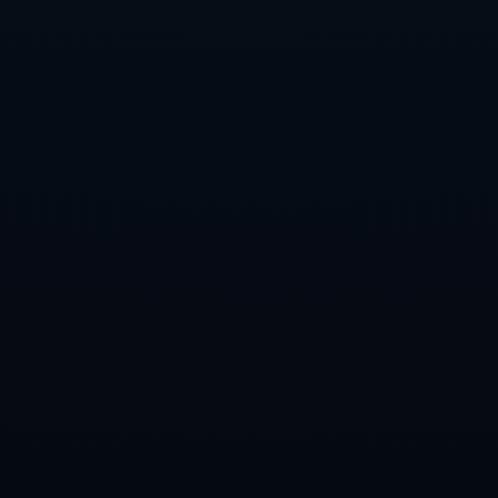
联系信息
电话：0769-5578049