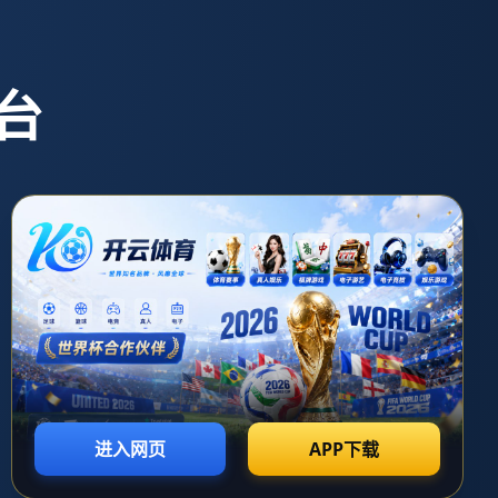
在线商城
官方微博
页
公司简介
产品中心
新闻资讯
联系我们
当前位置：
首页
>
新闻资讯
站内搜索
NBA球
联系信息
成功历
电话：0769-5578049
传真：0769-5578049