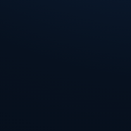
这种成功案例激励的不仅仅是篮球运动员。其他行业或领域
时的坚持，使他在取得辉煌成就的同时，也成为了年轻一
此外，国际篮球界越来越关注来自不同文化和背景的球员，
NBA全球化战略的一部分，也推动了篮球在全球范围内
只要实施正确的计划和付出相应的努力，即使在不同的环