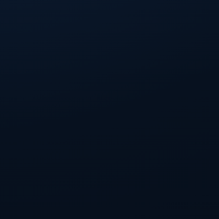
和面对挑战
崛起正是
表明梦想