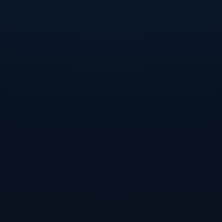
的人们也可以从河村勇辉的奋斗历程中获得启发。**不懈追求目标**
代心目中的标杆。
通过这种多样性，篮球运动获得了更大的发展空间。**河村勇辉**的
的普及和发展。年轻的球员和他们的粉丝，为这一成就欢呼雀跃，因为这
境中，也能成真。