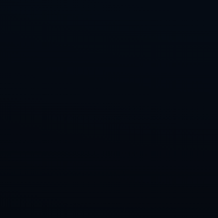
联系
信息
热点
时尚随心，快乐随行。
天津市市辖区东丽区航空新城
13830862504
0769-5578049