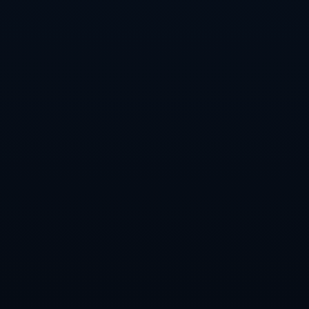
挑战和开放的心态是取得成就的关键。正如**莫兰特**所指出的那样，在
自己的成长历程为这个梦想插上了翅膀，成为了一代人心中的灵感源泉。