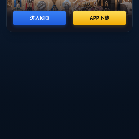
依赖于稳固的防守和迅速的反击。主教练维埃拉早已将这支球队打造成
人侧目。在最近几场比赛中，水晶宫曾成功阻挡了多支强队的进攻，在
路的突破和内切给对手防线制造了无数麻烦。他的搭档努涅斯也逐渐找
将是破解水晶宫防线的关键。然而，面对水晶宫高压逼抢和快速反击，利
宝贵的积分。如果在这场比赛中重复同样的错误，那么即使拥有萨拉赫
的比赛为例，水晶宫在面对强队时展现出的防守韧性值得利物浦警惕。