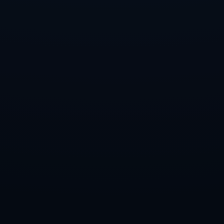
的比赛。在**争四激烈的竞争态势**下，分毫差池都可能导致赛季目
双方互动中占据主动，利用萨拉赫和努涅斯的个人能力打破僵局并确保
机。
资讯
快捷
导航
卡爾德拉諾首位非亞歐球員闖入奧運男
网站首页
乒四強 辰星映射汗水寫輝煌.
公司简介