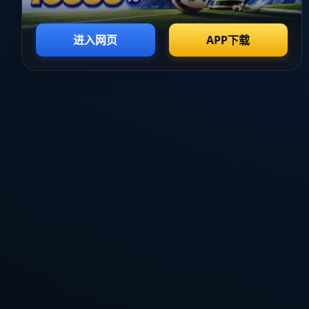
水晶宫在主场上的表现一直以顽强闻名，他们的战术主要
有条不紊的坚固堡垒，球队在中场的拦截和反击速度也令
浦时，他们极有可能采取同样的策略。
**利物浦的制胜法宝：萨拉赫与努涅斯的前场组合**
本赛季萨拉赫依然是利物浦最值得信赖的进攻点，他在边
奏，近期的进球效率有显著提升。**他俩的默契配合**
控球和调度能力同样不容忽视。
**案例分析：周密防守破乱枪打鸟**
在本赛季初的几场客战中，利物浦曾因为防守漏洞而失掉
这样的顶级前锋，利物浦也很难取胜。以最近对阵切尔西