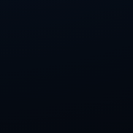
标的偏差。
后防稳
扫描
二维码