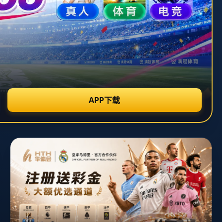
利收入囊中。而他们本赛季的目标是确保前四名的位置，以获得欧洲赛
因其潜在的陷阱而复杂化。水晶宫尽管本赛季表现起伏不定，但在主场
果不仅关乎积分，更是心理和士气的较量。