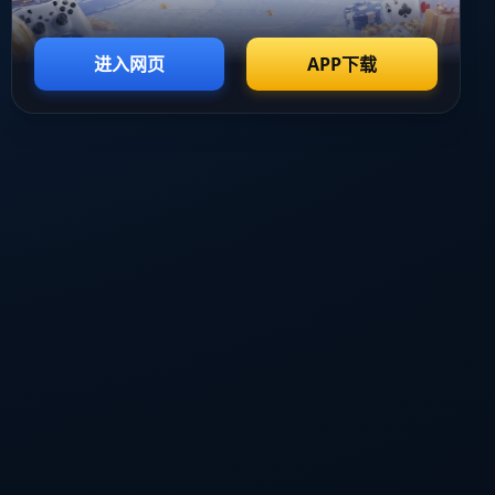
沒見過比貝林厄姆更快
融入的球員.
2026-08-08
上訴成功！麥卡利斯特
紅牌禁賽被撤銷 下輪能
客戰紐卡斯爾.
一个防守
2026-08-08
面对利物
到比赛节
物浦中场的
和努涅斯
因此，克