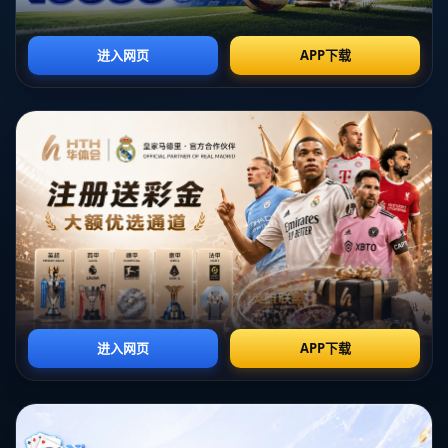
要，因為聖誕賽程對於英超球隊來說是最為關鍵的時期。
恩昆庫的回歸，不僅意味着切爾西中前場進攻的選擇多樣化，也
能讓波切蒂諾的戰術戰法更加靈活。例如，波切蒂諾在巴黎聖日
耳曼執教期間，曾善於啟用技術型前腰球員來連接中前場，而恩
昆庫恰恰是這類型球員的典範。他的速度、突破能力和無球跑動
將為切爾西注入久違的活力，特別是與斯特林、穆德里克等邊路
快馬形成互補。
### **裏斯·詹姆斯回歸訓練，防守端迎來穩定器**
除了恩昆庫，切爾西的另一大重要球員裏斯·詹姆斯同樣傳來令人
振奮的好消息。這位隊長於賽季初遭遇腿筋傷病，長時間缺席令
藍軍防線頓失屏障。不過根據球隊醫療團隊的報告，*詹姆斯已經
參與全隊合練*並有望在數週內復出比賽。
裏斯·詹姆斯的作用不僅體現在防守端，他同時也是切爾西進攻的
重要發起者。在過去的賽季中，詹姆斯憑藉出色的傳球能力和邊
路推進屢次撕開對手防守。他的復出將大幅提升切爾西的左右兩
側平衡，解放左路的奇爾維爾或庫庫雷利亞。此外，裏斯·詹姆斯