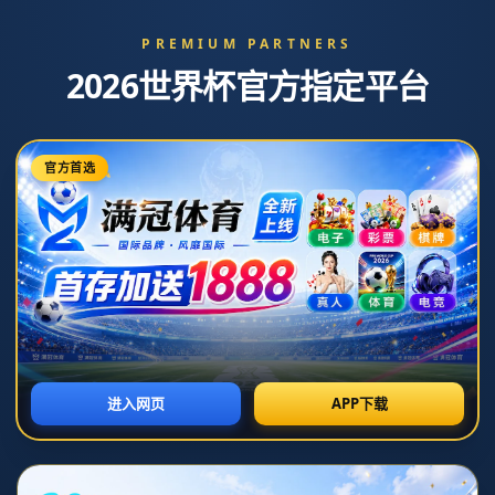
新闻资讯
当前位置：
首页
>
新闻资讯
切爾西傷兵復出：恩昆庫12月重返，裏斯詹姆斯已
恢復訓練！.
|
2026-06-15T09:51:39+08:00
**切爾西傷兵復出：恩昆庫12月重返，裏斯詹姆斯已恢復訓練！**