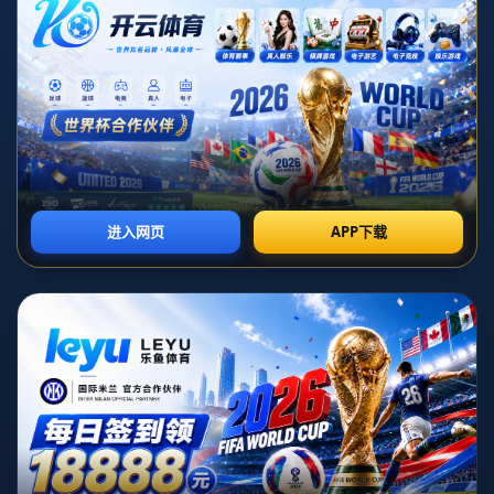
**诺维奇现状分析**
诺维奇作为英冠的传统劲旅，本赛季表现相对稳定。球队以其**强
大的攻击能力**和**稳固的防守**而闻名，目前在积分榜上处于领
先位置。主教练通过敏锐的战术调整，使球队在面对不同对手时
都能游刃有余地发挥。此外，队内几位**关键球员**如普基和坎特
维尔的出色表现也大大提升了整队的竞争力。历史数据显示，诺
维奇在主场比赛中胜率极高，这无疑增加了他们在此役中的胜
算。
**考文垂近期表现**
相比之下，考文垂本赛季的表现略显不稳定。尽管他们拥有优秀
的中场控制能力，但**攻击乏力**的问题仍然困扰着球队。此外，
客场战绩不佳也是考文垂的软肋之一。不过，值得注意的是他们
在一些关键比赛中展现出的**韧性**，例如对阵米尔沃尔和女王公
园巡游者时，考文垂在不被看好的情况下取得了宝贵的积分。