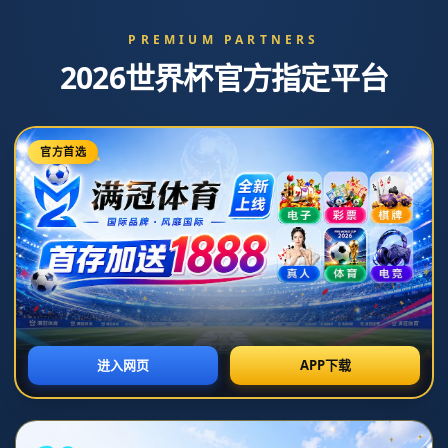
新闻资讯
当前位置：
首页
>
新闻资讯
【原创】足彩推荐：周六018英冠 诺维奇VS考文垂.
|
2026-06-15T09:51:39+08:00
**【原创】足彩推荐：周六018英冠 诺维奇VS考文垂**
在这个充满激情的周末，英冠联赛即将迎来一场焦点战：诺维奇
对阵考文垂。这场比赛吸引了众多球迷的关注，而对于足彩玩家
来说，更是一个充满机会的战役。本文将为您深入分析这场比
赛，从而为您的**足彩投注**提供有力参考。