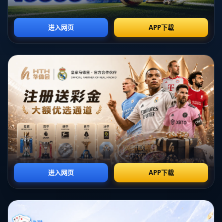
刺队中，他不仅是进攻的终结者，**还是许多进攻机会的创造者*
*。与哈里·凯恩的默契配合，形成了英超赛场上令人闻风丧胆的双
子星组合。在热刺对阵切尔西的一场关键比赛中，正是孙兴慜与
凯恩的完美传导，打破了僵持的平局，帮助球队取得了宝贵的胜
利。
孙兴慜的成功也离不开他的**职业态度**。无论是在比赛中还是训
练场上，他都保持着极高的专注度。这种职业精神激励着队友
们，也为年轻一代的球员们树立了榜样。他的勤奋不懈和永不言