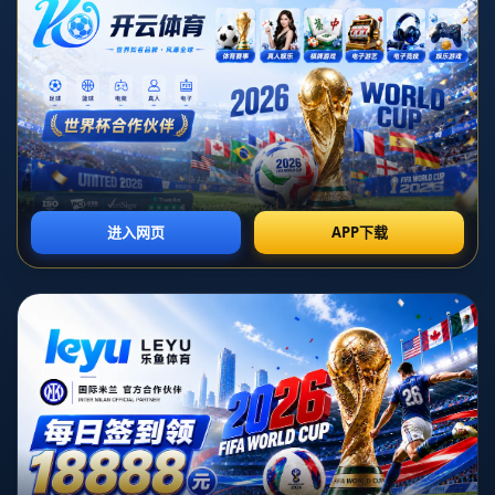
是一位艺术家，用他的双脚在绿茵场上描绘着无数神奇的瞬间。
**孙兴慜的成功秘诀**无疑在于他的全面能力和灵活多变的比赛风
格。他的速度是足坛少有的，这不仅使他能够轻松突破对手的防
线，同时也能够快速参与到球队的防守中。更值得一提的是，他
的**射术和盘带能力**，在对战曼城的一场比赛中，他曾在禁区外
接球后迅速内切，并以一记精准的弧线球破门，这种进球让人为
之震撼，也展现了他绝佳的球感和比赛智慧。
除了个人能力，孙兴慜超强的团队意识也是他成功的关键。在热