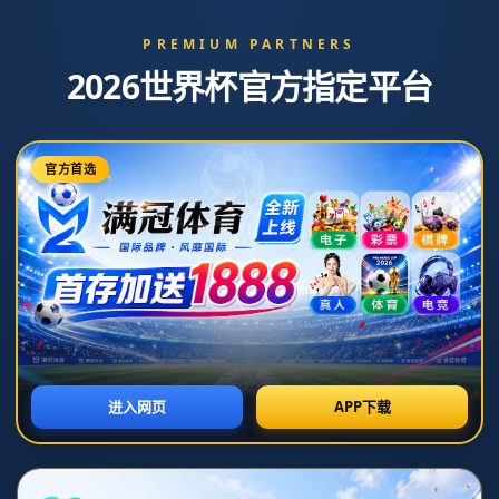
新闻资讯
当前位置：
首页
>
新闻资讯
孫興慜：熱刺賽場的精彩進球讓人感慨萬千.
|
2026-06-15T09:51:39+08:00
**孙兴慜：热刺赛场的精彩进球让人感慨万千**
在国际足坛，孙兴慜这个名字早已家喻户晓。他以无与伦比的速
度、出色的技术和无畏的态度征服了无数球迷的心。作为托特纳
姆热刺的关键球员，孙兴慜常常在赛场上**上演精彩进球**，让人
们在欢呼的同时，也不禁感慨万千。他不仅仅是一名球员，更像