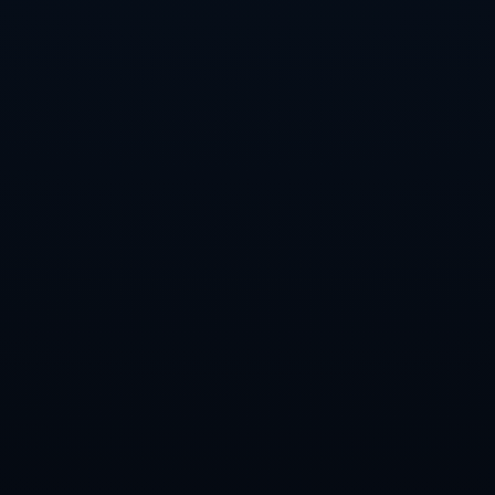
联系信息
电话：0769-5578049
传真：0769-5578049
邮箱：admin@world-c7c7gaming.com