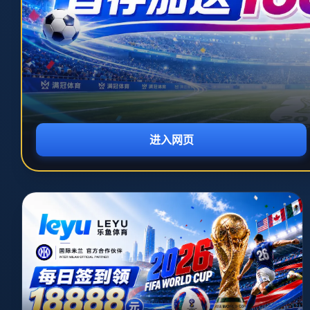
### **比賽中"慢熱"，敗局的隱性原因**
在大量體育數據分析中，開場落後的球隊通常需要花費極
如，NBA歷屆季後賽統計顯示，在上半場領先10分以上
為最終勝利奠定基礎**。
但為何有些球員或球隊容易出現“慢熱”情況？心理學解
速進入比賽節奏，很可能給對手創造更多得分機會。而這
賽時間。
### **布倫森的成功之道：對比賽節奏的掌控**