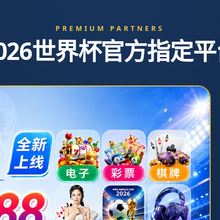
网站首
比賽一開始就全力以赴 不能慢熱.
2026-06-15T09:51:39+08:00
功的秘訣之一**
果。而NBA明星球員布倫森（Jalen Brunson）的一句話再次引
句話不僅僅適用於籃球比賽，也在許多生活與工作的場景中展現出其深刻
子，探討為什麼保持專注並全力以赴是成功的關鍵。