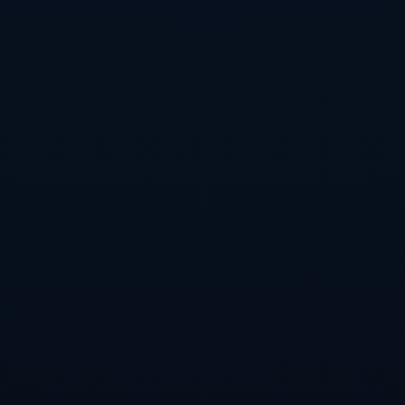
他從不輕視比賽中的任何一秒，即使是面對排名靠後的球隊，也會以最專注
論挑戰大小，都應該全力以赴。