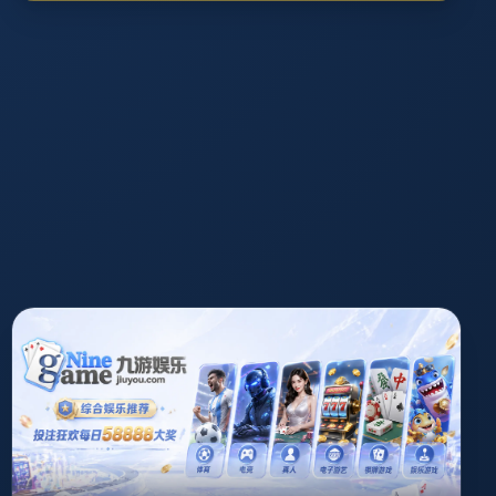
邮箱：admin@world-c7c7gaming.com
局。例
地址：天津市市辖区东丽区航空新城
，甚至能
热点新闻
開始未能迅
寶貴的比
英超遇瓶颈！4场未尝
胜绩，仅剩一队全面压
制西甲
2026-08-07
掘金與老鷹對決評析 威
少與約老師三節豪取26
助攻 雙指揮官演繹冰火
之歌.
2026-08-07