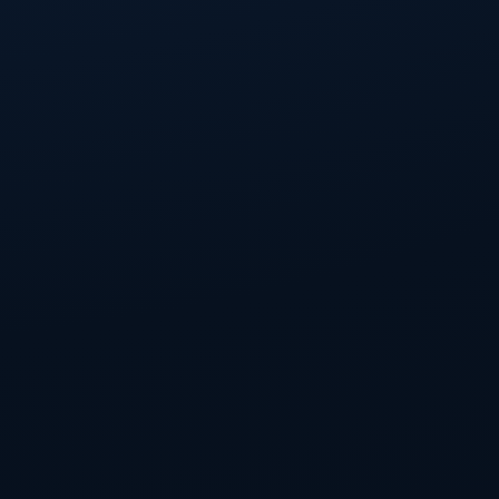
關鍵機會
同樣地，在