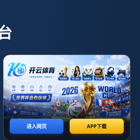
在线商城
官方微博
页
公司简介
产品中心
新闻资讯
联系我们
当前位置：
首页
>
新闻资讯
站内搜索
發體育界關
联系信息
的啟示。本
电话：0769-5578049
传真：0769-5578049