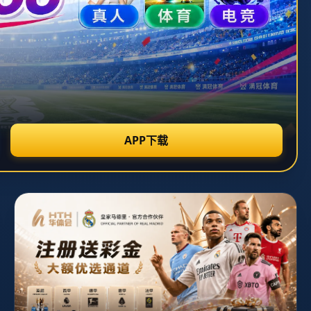
大的體力和時間逆轉劣勢，而這種逆境的壓力往往會打亂球隊的戰術佈
的球隊，其獲勝率高達70%以上。這意味著，**開場階段的表現至關重要
釋指出，這可能與賽前準備不足或精神狀態調整有關。球員如果在比賽一
正是布倫森反復強調全力以赴的原因所在：不要因起步不佳而白白浪費