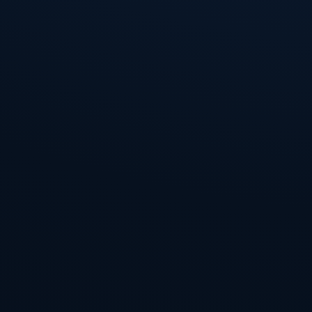
### **如何借鑑布倫森的“全力以赴”精神**
運動員的表現往往能轉化為生活中的實用哲學。例如，在職
**，而布倫森的啟示就在於我們應該學會如何快速進入狀
1. **賽前熱身等於提前準備**：布倫森強調，他在比
工作或其他重要場合中，提前的準備能幫助我們更快進入