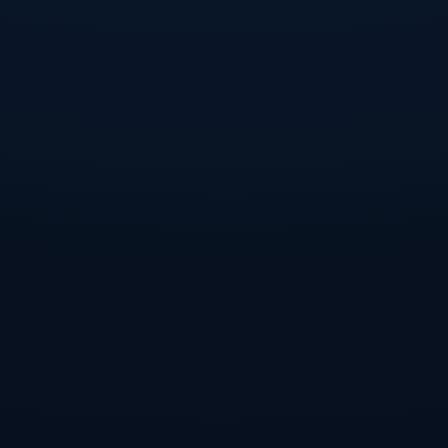
場上，**如果在一天的工作開始階段處於“慢熱”狀態，便有可能錯過
態。
賽前會進行大量高強度的模擬訓練，每一次投籃和跑動都是為比賽做鋪墊。
佳境。