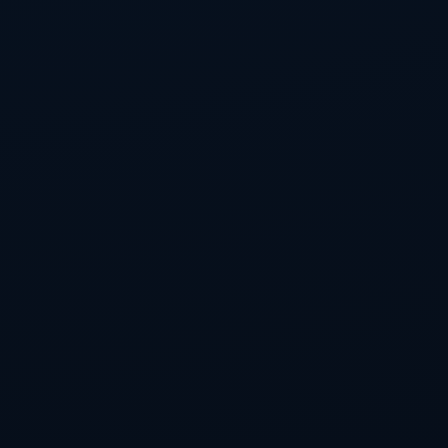
的狀態來迎