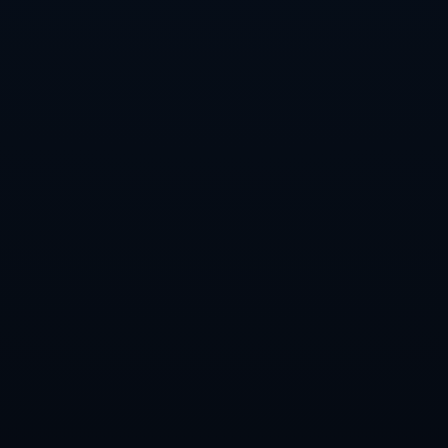
**总结**
这场布莱顿与切尔西的较量，更像是一场**策略与意志的对决**。
布莱顿能否在主场抵挡住切尔西的攻势，将是比赛胜负的关键。
而切尔西如果能发挥出他们的技战术水平，将有望在客场全取三
分。这场比赛的结果不仅关乎积分，也将影响两队本赛季的心态
与走势。让我们拭目以待这一场精彩的足总杯对决。