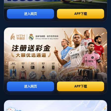
切尔西在经历了赛季初的磨合期后，球队的**协作与默契**逐渐显
现。无论是中前场的精妙配合还是后场的严密防守，都让切尔西
成为令人畏惧的对手。另外，切尔西在与布莱顿的历史交锋中占
据上风，这使得他们在心态上更具优势。但本赛季，切尔西的客
场战绩并不算亮眼，这是他们需要克服的问题之一。
**关键球员的影响**