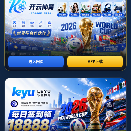
赛场上的策略制定，还延伸到了许多领域——无论是商业谈判、
团队协作，还是个人成长，想要达到理想目标，都需要深刻领悟
这两个关键词的内涵。
#### 把控节奏是掌控全局的核心能力
节奏的掌控，是成功的关键。特别是在篮球比赛中，球队的进
攻、防守节奏需要随比赛态势的变化进行及时调整。基德的言论
背后，反映出球队未能树立或掌握主动权。回顾许多经典比赛，
我们可以看到那些优秀的教练和球员往往能够准确判断场上情
势，将节奏牢牢掌握在自己手中，从而化险为夷甚至扭转乾坤。
以2023年的一场NBA经典比赛为例，**金州勇士队在第三节找回
自己的比赛节奏，抓住对手疲软的时刻，迅速将比分逆转**，这不
只是实力的体现，更是一种对节奏掌控能力的发挥。然而，若过
于急功近利或者拖沓迟缓，则可能错失拉开优势、锁定胜局的良
机。
同样地，这个逻辑也适用于商业领域。例如，一个初创企业如果
在产品发布时未能抓住市场的需求“热潮”，就很容易被竞争对手抢