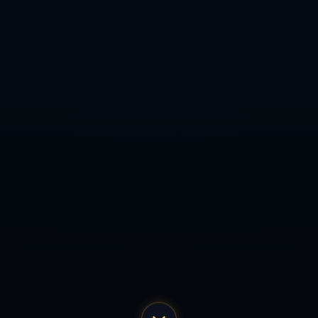
联系信息
电话：0769-5578049
传真：0769-5578049
邮箱：admin@world-c7c7gaming.com
地址：天津市市辖区东丽区航空新城
联系
信息
时尚随心，快乐随行。
天津市市辖区东丽区航空新城
13830862504
0769-5578049
admin@world-c7c7gaming.com