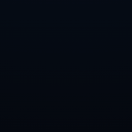
联系信息
电话：0769-5578049
传真：0769-5578049
邮箱：admin@world-c7c7gaming.com
地址：天津市市辖区东丽区航空新城
联系
信息
时尚随心，快乐随行。
天津市市辖区东丽区航空新城
13830862504