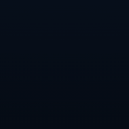
归根结底，安托萬·格列茲曼是法兰西雄鸡队中的一颗常亮的星。
他之所以被称为“真正的关键先生”和“新坎特”，不仅在于他的天赋
和技巧，更因他在为球队争取胜利过程中所付出的不懈努力和决
心。他用行动证明了，没有什么比全心全意为团队服务更重要的
美德。对法国球迷来说，格列茲曼已经成为心目中的传奇。