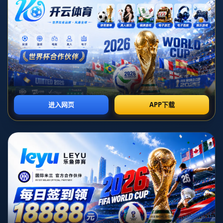
员。他不是某一场比赛中的英雄，而是整个团队长期以来的核心
和驱动力。他在场上的表现常常是不显山不露水，却一次又一次
地为球队奠定了胜局。我们将在这篇文章中探讨他为何被称为法
国队的关键先生，以及为何他能与坎特这样的防守大师相比肩。
### 全能中场的非凡风采
**格列茲曼的全能性**是他最大的特点。他不仅仅是一名得分手，
更是一名能够在多个位置驰骋的全能选手。他在进攻端的敏锐和
对比赛的解读能力，让他能够轻松地为队友创造空间。这种多面
手特质使他在比赛中显得无与伦比，尤其是在关键时刻，他总能
完成教练布置的任务，成为球队的晴雨表。
过去几年中，**格列茲曼在法国队中的作用愈加明显**。他不仅多
次在关键比赛中进球，还帮助球队在世界杯和欧洲杯等重大赛事
中取得辉煌成绩。特别是在2018年俄罗斯世界杯上，他凭借出色
的表现帮助法国队夺得世界杯冠军，这很难让人不想起坎特当年
为法国队贡献的稳健防守。