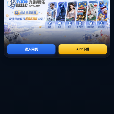
**沙特阿拉伯：虽败犹荣**
尽管比分最终定格在0-2，沙特阿拉伯在比赛中展示的拼搏精神不
容忽视。从一开场，他们便展现了**高昂的斗志与顽强的意志力*
*。沙特球员不畏强敌，攻防两端均表现出色，尤其是几次精彩的
突破和射门让波兰门将颇为紧张。这样的表现不仅为他们赢得了
观众的掌声，也证明了他们在世界舞台上不可小觑。
**比赛中的关键战术**
波兰能够获胜，离不开其**高效的中场组织**和**精准的前锋配合*
*。比赛过程中，波兰队通过快速传递和机动灵活的跑位，不断撕
扯沙特防线。相比之下，沙特阿拉伯则更多依靠稳固的防守和快
速反击策略，尽管未能破门，但几次反攻颇具威胁，这也表明他
们具有灵活适应比赛节奏的能力。
**结语**
纵观整场比赛，沙特阿拉伯尽管未能击败波兰，但获得的不仅仅
是经验。在足球领域，输赢并不是唯一的衡量标准，比赛中展现
的技术、精神和**团队凝聚力**才是关键所在。而波兰则通过这场