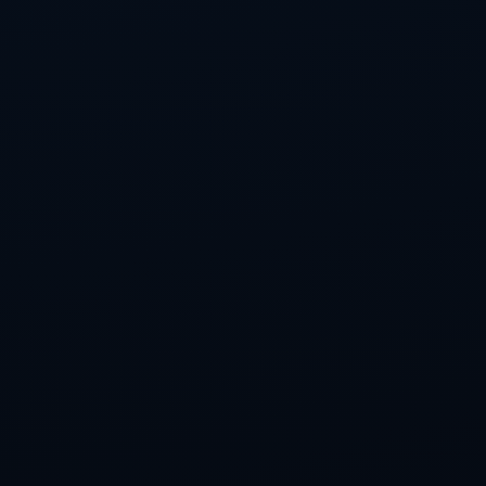
中充满力
，也让他在