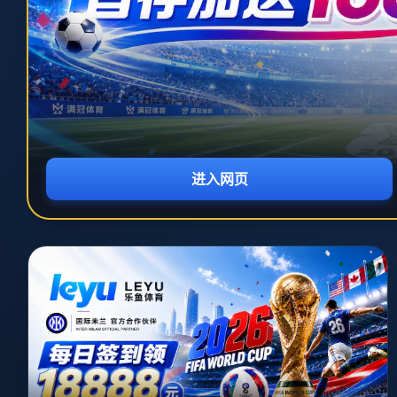
在体育的世界中，有些瞬间是运动员一生的荣耀，而这些
选为亚冬会的旗手，这不仅是一种荣誉，更是对他多年来努
民族自豪感。在家门口高举国旗，无疑是对他运动生涯的
**宁忠岩：一位冰上骑士**
宁忠岩，这位年轻的速滑运动员，近年来在国际赛场上崭
滑世锦赛中，宁忠岩不负众望，一举夺得金牌。而这次被