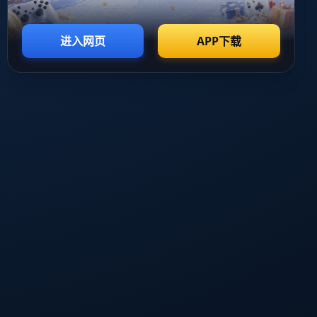
9年前曾批評恩比德缺
乏尊重.
2026-08-06
英超第3輪利物浦1-1切
爾西 哈弗茨頭球吊射詹
姆斯染紅薩拉赫點射破
門.
2026-08-06