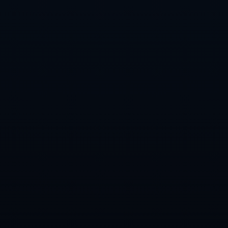
也彰显了他在速滑领域的影响力和潜力。以此为契机，他希望未来能够
身处竞技场还是生活中的战场，努力与奋斗终将为我们带来收获和辉煌
资讯
快捷
导航
飞碟射击队邀请许海峰分享备战心得
网站首页
公司简介
2026-08-06
产品中心
新闻资讯
飞碟射击队邀请许海峰分享备战心得