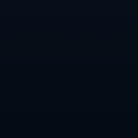
支持。**家庭、朋友以及无数国内观众的期盼**，使得宁忠岩在比赛
升起，都是一种无法替代的荣誉。”这种情感共鸣不仅激励了他突破自我