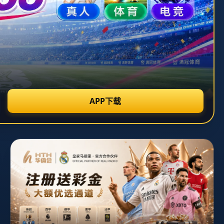
瞬间不仅源于他们在赛场上的表现，更在于他们在精神层面的象征。当
力和成就的认可。**旗手**这一身份赋予了他巨大的责任，象征着勇
一大肯定。
露头角。他以无与伦比的速度和精准技术赢得了众多粉丝的心。在去年
选为亚冬会的旗手，正是对他过往佳绩的充分肯定。