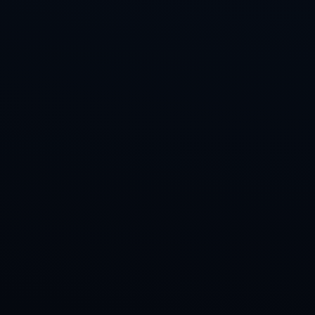
国际舞台上更加坚定地前行。
### **未来展望**
担任亚冬会旗手的宁忠岩，不仅体现了个人能力的肯定，
际赛事中为国争光，展现中国速滑的强大实力。
宁忠岩的故事无疑激励着无数热爱运动的年轻人，无论是
联系
信息
热点
时尚随心，快乐随行。
天津市市辖区东丽区航空新城
13830862504