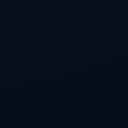
代表。宁忠
宁忠岩也