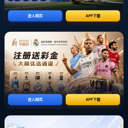
留队。然而，从帕利尼亚的职业规划来看，金钱并不是唯一驱动
他的动力。拜仁慕尼黑向来被视为顶级球员职业生涯的终极舞
台，球员在这里不仅能得到丰厚的报酬，还能在技战术上获得提
升和荣誉上的认可。
**拜仁的吸引力**并非仅体现于其在德甲中的统治地位，更体现在
该俱乐部的国际影响力和对球员发展的重视上。拜仁常年参战**欧
洲冠军联赛**，这不仅是俱乐部荣誉的象征，也是球员展现自己在
世界最高水平平台上的机会。对于帕利尼亚来说，穿上拜仁的球
衣，意味着加入一个追求卓越的团队，同时也为自己的实力提供
了最佳的展现舞台。