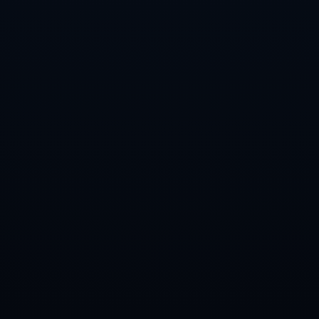
联系信息
电话：0769-5578049
传真：0769-5578049
邮箱：admin@world-c7c7gaming.com
地址：天津市市辖区东丽区航空新城
联系
信息
时尚随心，快乐随行。
天津市市辖区东丽区航空新城
13830862504