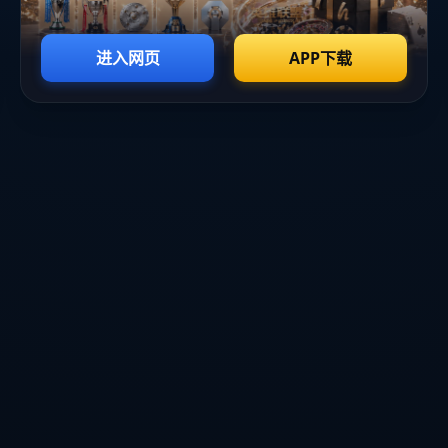
广阔舞台。因此，这笔签约不仅仅是资金上的投入，更是一次双赢的合
力, 足球潜力股