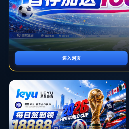
***努内斯是谁？***
努内斯，这位年仅23岁的年轻中场拥有极高的潜力和天
豪门追求的目标。努内斯的到来不仅为狼队带来了巨大的
**狼队的战略布局**
狼队近年来一直致力于提高在英超的竞争力，而签下像努
育年轻球员和引进高水平球员之间找到平衡的重要性，以
_据统计_，近年来英超联赛的比赛节奏和技术要求不断
样的年轻天才，狼队无疑为其战术打法提供了更多可能性
**案例分析：年轻中场的成功**
在考察努内斯的潜力时，我们不妨参考一些近年来在英超
英超最佳中场球员之列。像努内斯这样的球员，若能在合
**努内斯的挑战与机遇**
尽管努内斯有着光明的前景，但适应英超的高强度比赛仍
带来的身体对抗。同时，也是一个绝佳的机会，他有可能
**狼队与努内斯的双赢**
从长远来看，这笔5000万欧元的交易不仅是对努内斯