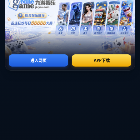
---
### **透过数据看托纳利的缺席影响**
通过**数据分析**，我们对托纳利在比赛中的作用能够有更直观的
理解。在过去的10场国际比赛中，托纳利场均传球成功率高达8
7%，关键传球数达到1.8次/场，同时场均抢断次数为2.5次。这些
数据充分证明，托纳利不仅是进攻的过渡点，也是中场防守的重
要屏障。
考虑到乌克兰国家队的攻击力，尤其是前锋米哈伊洛·穆德里克的
突破能力，意大利或需要在中场投入更多精力。没有托纳利，意
大利中场的防守空隙可能变得更为明显。
---
### **乌克兰的崛起能否成为威胁？**
近年来，乌克兰国家队表现稳步提升，尤其是在关键比赛中展现
出“硬骨头”般的顽强韧性。在与英格兰的比赛中，他们展现了强大
的抗压能力，以1-1逼平对手。对于意大利来说，这场比赛绝不能
小觑乌克兰的实力。