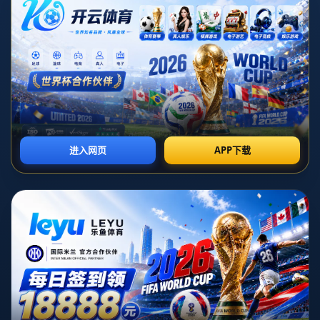
兵布阵增添了难度，也让球迷对此役的胜负更为担忧。
---
### **托纳利的作用为何如此关键？**
作为意大利国家队**中场的核心球员之一**，托纳利长期以来以其
稳健的防守和出色的组织能力被球迷称赞。他的表现不仅体现在
场上的数据统计，更在于比赛的掌控力。**从拦截、传球到攻防转
换，他的角色可以说是球队的“发动机”。**
对于教练曼奇尼而言，托纳利的缺席无疑是一个令人头疼的难
题。意大利队本就在此前的欧洲杯预选赛中表现不稳定，与乌克
兰一战被视为关键之役。而托纳利因伤缺席，无疑让中场的**战术
安排更加棘手**。
---