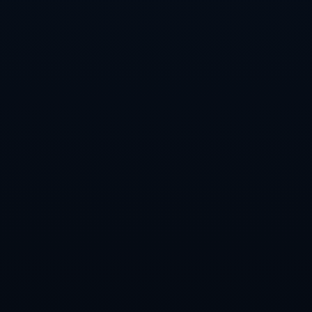
更令人期待的是，马刺手中的未来选秀权和薪资空间如何被利
用。近日，有媒体爆料称球队可能会在休赛期追逐明星球员，配
合已有的年轻力量来弥补现有体系中的短板。
综合来看，马刺目前的处境是多方面问题的叠加。**交易截止日后
2胜6负的表现虽让人失望，但对于一支重建中的球队来说，这也
是试错和摸索的正常阶段。**时间将证明，这支传奇球队是否能够
再次崛起，重回巅峰之路。