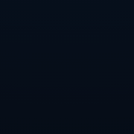
虽然当前战绩不佳，但作为一支老牌球队，马刺向来以规划清晰
著称。目前的失利可能是阵痛的必经之路，但管理层和教练组需
要更快调整方向。球队如果无法在未来几个赛季逐渐提升竞争
力，重建的意义将大打折扣。