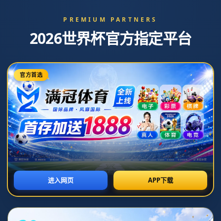
新闻资讯
当前位置：
首页
>
新闻资讯
第五局逆境翻盘，两度化解冠军危机，致敬坚韧的
蒯曼
|
2026-06-15T09:51:39+08:00
在一度被逼到悬崖边上的第五局，在已经看见对手伸手去触碰冠
军奖杯的那一刻，蒯曼用一场几乎可以写进教科书的逆转，将整
片赛场从窒息般的安静中重新点燃。这不是一场普通的胜负之
争，更像是一场关于抗压、关于自我突破、关于永不放弃的精神