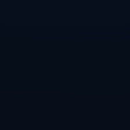
刻搏命一板，也能在胶着时 patiently 咬住每一分，既有年轻选手
的冲劲，又逐渐具备一名顶级运动员所需的稳定与老练。
第五局的逆境翻盘，并不能简单理解为“手感回暖”或“运气站队”，
它背后更多的是长期积累的抗压能力与信念支撑。当全场的气氛
几乎都偏向对手，当解说和观众都在讨论“如果这一分拿下，冠军
将归谁”时，她却选择只专注于球台这一方寸之间。用一分一分的
咬紧，用一板一板的搏杀，把几乎已经写好的剧情生生改写。那
种在绝境中仍不放弃任何一线希望的态度，才是体育最打动人的
地方。
冠军最终只是一个结果，而通向冠军的过程，才是这场比赛最值
得回味的部分。两度化解冠军危机，意味着两次与失败擦肩而
过，也意味着两次对自己心理防线的暴击与重建。蒯曼用自己的
表现完成了自我证明：她不仅有冲击最高荣誉的技术实力，更拥
有在关键时刻扛起压力的心理素质。这对于任何一名志在世界之
巅的运动员而言，都是通向更高舞台的必修课。
赛后，现场观众久久不愿离场，人们在回看那些精彩的慢镜头