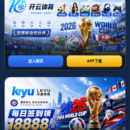
展示。第五局逆境翻盘，两度化解冠军危机，蒯曼用她的坚持和
冷静，为中国乒坛奉上一场足以被铭记的经典大战。
比赛开局阶段的走势，几乎没有人为这场对决会发展到如此惊心
动魄的程度。对手开局火力全开，进攻线路清晰，落点刁钻，频
频在相持中抢先上手，让蒯曼陷入被动。无论是相持节奏，还是
前三板的主动性，中国小将都略显迟滞，比分一度被拉开。面对
赛前被视为“更成熟、更全面”的强大对手，蒯曼的每一次失误，都
像是在被不断放大，比分板上冰冷的数字压向她，将她逼向命悬
一线的边缘。