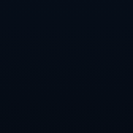
时，不难发现一个细节：无论比分如何波动，蒯曼在每一次准备
接发、每一次发球前，眼神里都藏着一股笃定。那并不是盲目的
“我一定能赢”，而是“无论结果如何，我绝不退缩”的坚决。这种坚
决，正是中国乒乓球队一代代传承下来的精神，也是激励无数年
轻人走进球馆、走向赛场的力量源泉。
第五局的逆转，终将被写进这项赛事的历史；两度化解冠军危机
的名场面，也将在无数次回放中成为后来者学习的范本。而比起
这些更重要的，是这场比赛向我们展示的——一个年轻球员，在
巨大压力之下如何选择相信自己、如何咬牙坚持到最后一分。致
敬坚韧的蒯曼，致敬所有在看似无望的比分下仍不肯低头的身
影。因为他们，让竞技体育不只是数字的游戏，更是关于信念、
抗争与希望的故事。