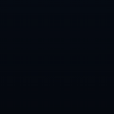
联系信息
电话：0769-5578049
传真：0769-5578049
邮箱：admin@world-c7c7gaming.com
地址：天津市市辖区东丽区航空新城
联系
信息
时尚随心，快乐随行。
天津市市辖区东丽区航空新城