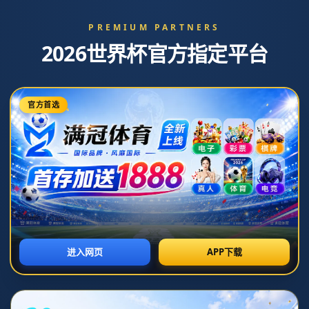
新闻资讯
当前位置：
首页
>
新闻资讯
卡拉宝杯：切尔西战略轮换，卡迪夫城冲击晋级希
望？卡迪夫城对阵切尔西
|
2026-06-15T09:51:39+08:00
本周进行的卡拉宝杯焦点战中，英冠球队卡迪夫城将在主场迎战
英超豪门切尔西。一边是渴望通过杯赛冲击晋级、提升球队士气
的“蓝鸟”，一边是志在多线争锋、又必须精打细算进行阵容轮换的
“蓝军”。这场“蓝色系内战”不仅是实力和层级的对撞，更是战略与