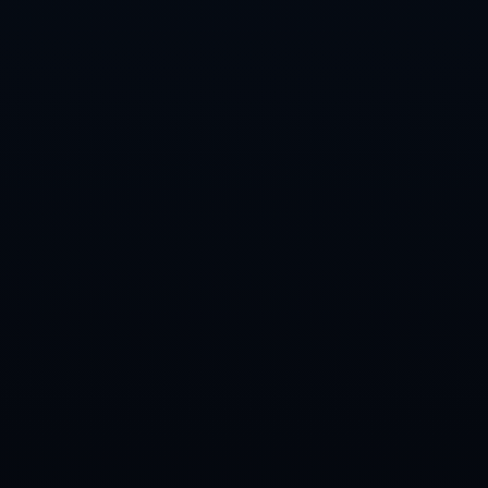
联系信息
电话：0769-5578049
传真：0769-5578049
邮箱：admin@world-c7c7gaming.com
地址：天津市市辖区东丽区航空新城
联系
信息
时尚随心，快乐随行。
天津市市辖区东丽区航空新城
13830862504