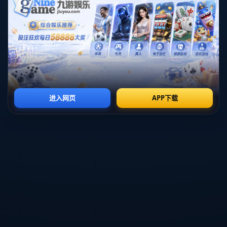
前场的活动空间，干扰蓝军节奏，是现实可行的路径。边路将是
卡迪夫城重点发力的区域，通过快速传递和长传转移，寻找切尔
西边后卫和中卫之间的缝隙。定位球同样会成为卡迪夫城重要的
得分手段，无论是角球还是前场任意球，利用身高和冲击力，在
混战中偷袭，是对抗技术更精湛球队的有效方式。
切尔西方面，尽管存在轮换，但球队的技战术思路不会有根本改
变。以控球为基础，通过中场的传导与变速，撕开对手防线，仍
将是主线。主教练极可能在中后场安排1至2名经验丰富的老将稳
定局面，再在前场给予年轻攻击手更多空间与自由度，利用他们
的跑动和对抗，在卡迪夫城阵地战中不断试探防线的耐心和体
能。切尔西需要警惕的是节奏拖慢和进入对手节奏的风险：一旦
久攻不下，同时在中场出现失误，就很有可能被卡迪夫城打出快
速反击，从而陷入被动。如何在保持控球的提高前场渗透效率，
是蓝军能否早早锁定优势的关键。