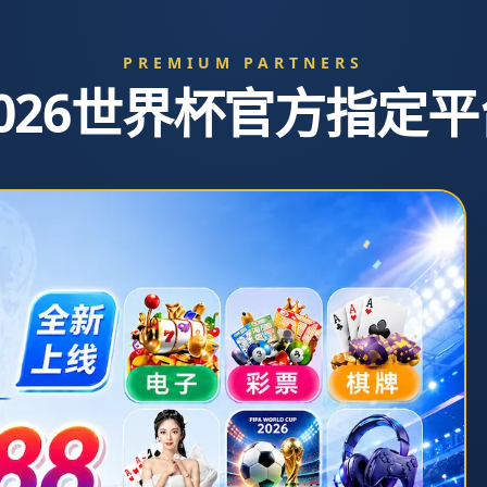
网站首
生涯首枚奥运奖牌很开心.
2026-06-15T09:51:39+08:00