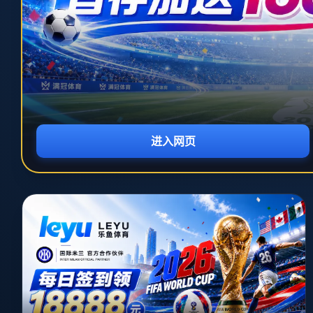
在国际赛场上，**奥运奖牌**一直被视为运动员追求的
奥运奖牌，这不仅是她个人努力的见证，也是中国体育事