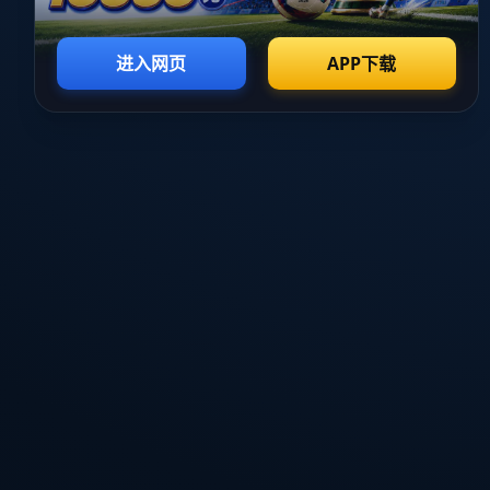
这一成就背后的故事，以及进一步分析其对未来发展的影
冯彬，这位年轻而充满潜力的中国田径运动员，自开始职
掷，都是经过无数次艰苦训练的结果。正是这种毅力和坚持
运奖牌很开心。”这种感言不仅体现了她的激动心情，也
对于冯彬来说，这枚奖牌并不只是单纯的个人荣誉，它象
刻苦训练和不断**自我突破**。在获得这枚奖牌的道路
石。