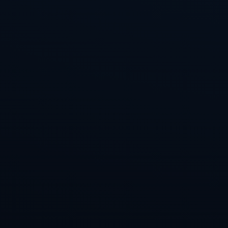
为冯彬战胜困难的重要因素。而团队支持也不可或缺，教
虽然这只是冯彬的第一枚奥运奖牌，但对于她来说，这既
实现突破。冯彬的成功故事，不仅是个人的胜利，也昭示
程，也深刻体会到了**不懈努力**与**坚定追求**的重要性