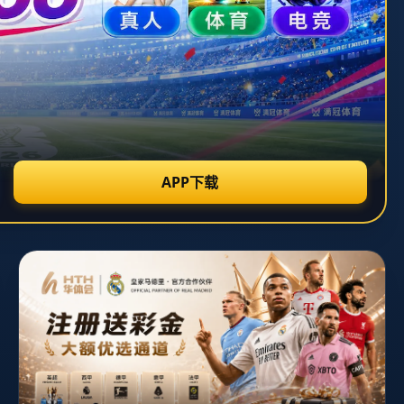
巅峰荣耀之一。近期，一位中国田径运动员——冯彬，因其出色表现夺得
业的一大里程碑。本文将深入探讨冯彬在职业生涯中所经历的挑战与拼