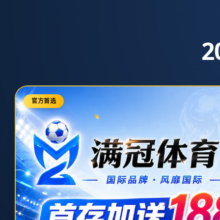
0769-5578049
admin@world-c7c7gaming.com
新闻资讯
冯彬说拿下
|
### 冯彬说拿下生涯首枚奥运奖牌很开心