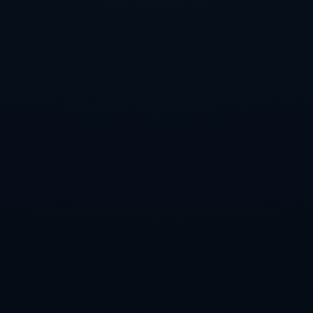
练的指导和家庭的理解支持，都成为她背后坚实的后盾。
是终点又是新的起点。在未来的道路上，她将继续努力，争取在更多国
了一个更为辉煌的未来。通过她的经历，我们不仅看到了一个运动员的
。