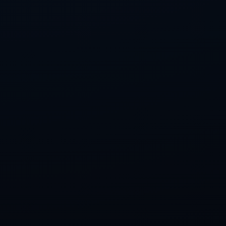
扫描
二维码