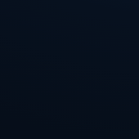
不妨回顾一下过去的奥运会，中国田径项目上并不是热门
来。冯彬就是这一趋势中的佼佼者。她的成功不仅提高了中
追求自己的奥运梦想。
随着冯彬的成功，她的故事也引起了许多人的关注。像是
她的团队注重科学训练，合理安排训练计划，并积极采用
值得注意的是，**冯彬的成长历程中有许多启示**值得
己的梦想。其次，适当的心态调整和自我激励在长周期的