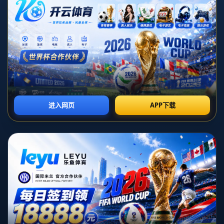
我们不禁思考：这位球员所展现出的比赛智慧和冷静判断力到底
如何影响比赛的结果？
**高效决策的艺术**
在NBA的高压环境中，**迅速决策**能力是一名优秀球员的必备技
能。巴特勒总能在短时间内做出明智的选择，体现了其在赛场上
的精准判断和高水平的“篮球智商”。这种能力不仅仅是天赋，更是
多年来刻苦训练和比赛经验的积累。
*研究表明，高效的决策能力能够直接影响球队的胜负*。当一个球
员能够迅速针对复杂的状况作出反应时，往往能为球队创造良好
的得分机会，打破对手的防线。巴特勒便是这样一位能在关键时
刻做出正确选择的球员，这使他成为球队不可或缺的一环。
**稳重与低失误的秘诀**
篮球是一项需要迅猛反应的运动，但过于急躁可能导致失误，从
而影响整个团队的表现。科尔指出，巴特勒**从不急躁，几乎不会
失误**，这无疑是其职业生涯中的一大亮点。