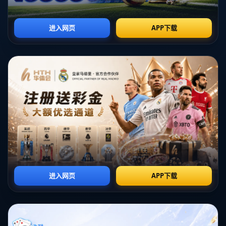
在NBA历史上，拥有低失误率的球员并不多。可以拿曾效力于圣
安东尼奥马刺队的蒂姆·邓肯为例，他以稳定的表现和低失误率闻
名，与巴特勒有异曲同工之妙。两人都通过精湛的技艺、沉着冷
静的心理素质为球队带来胜利。*这样的表现让人们意识到，篮球
不只是年轻人的比赛，经验与沉着也是取胜之道。*
**决策迅速与全局视野**
巴特勒的迅速决策能力背后，离不开他对比赛的深刻理解和对全
局的精准把控。能够快速分析场上局势，预见对手动作，正是他
能迅速做出判断的关键。这种能力让巴特勒在攻防转换中游刃有