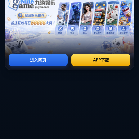
这一措施极大地提高了核电站的安全指数。
另外，美国核能管理委员会（NRC）也有一套严密的设备故障应
对机制。在其监管的核电站中，若任何重要设备出现问题，都会
立刻启动详细的故障分析和修复程序，以确保不会影响整体的安
全运营。*他们丰富的经验可以为其他核电运营商提供借鉴。*
**对事故原因的反思与解决方案**
针对本次岛根核电站2号机组的故障，专家们建议加强对监控设备
的例行检查，并升级旧有系统以适应当前科技发展需要。同时，*
引入人工智能和大数据技术可以大幅提高故障预测和预警能力*，
从而在问题萌芽阶段就实施有效的干预措施。
此外，加强员工的培训与演练，也是避免设备故障的重要手段之
一。通过模拟演练，操作人员能够迅速熟悉应急处理流程，从而
在真正的危机中以最短时间内恢复系统的正常运行。
**结语**
在对核电站设备问题进行深刻反思的同时，我们也看到，通过积
累经验教训和科技创新，可以不断提升核电站的安全管理水平。