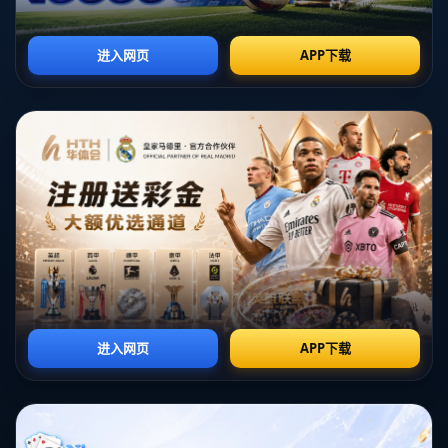
监测和管理制度的有效运行。每一个环节的失误都可能导致不可
预见的后果。在这种背景下，*监控设备的正常工作就显得尤为重
要*。一旦发生故障，需要迅速启动应急预案，确保核电站的整体
安全。
**案例分析：其他国家和地区的应对经验**
**福岛核事故**是核安全领域的一个重要案例，为全球提供了深刻
的教训。在事故发生后，日本政府对全国范围内的核电站进行了
全面检查和改进，其中之一便是加强对监控系统的维护和更新。