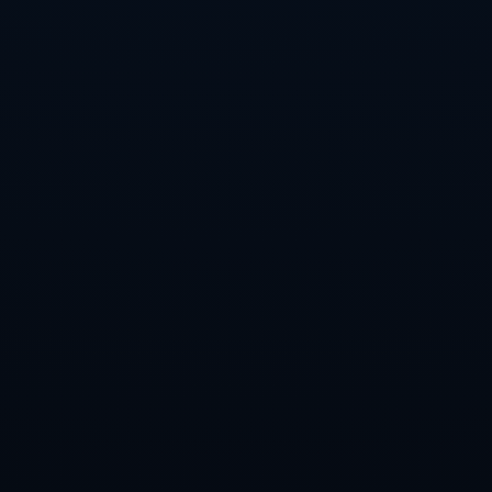
工作的积极性和长久的职业动力。
举例来说，一位公司职员在面临繁重任务时，尝试将工作**分阶段
完成**，每完成一个阶段便给予自己一小段休息时间，并用积极自
我肯定来提高自信。在实践中，他发现这种方式不仅提升了工作
效率，也让他在工作中体会到更多的成就感与满足感。
总之，侯志慧的成功是她**独特训练哲学**的体现，“把每一天练开
心”不仅是她个人的心得体会，更是适用于所有努力奋斗的人生哲
理。通过心理调节与情绪管理，我们不仅能在专业领域取得成
功，也能在生活中获得更多的快乐与自在。
联系信息