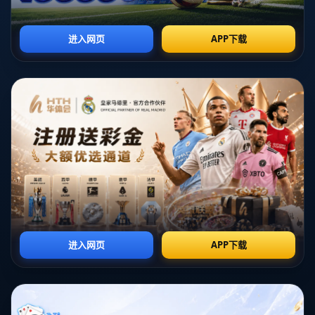
调整心态，能在艰苦的训练中发现快乐的元素。例如，她常常将
训练目标设定为一步步的小进步，而不是遥不可及的梦想。这种*
*“逐步超越自我”**的理念使她能够在每一次的训练中感受到成长与
满足。
**从心理学角度看侯志慧的成功**
心理学家指出，积极的情绪能提升个体的自我效能感，这与侯志
慧“每一天练开心”的理念不谋而合。积极的心态能帮助运动员建立
一种**内在的动机状态**，这种状态是持续发展的动力源泉。