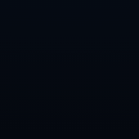
联系信息
电话：0769-5578049
传真：0769-5578049
邮箱：admin@world-c7c7gaming.com
地址：天津市市辖区东丽区航空新城
联系
信息
时尚随心，快乐随行。