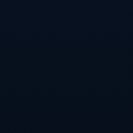
激的互动式体验。*蹦床扣篮表演*正好迎合了这种需求。它拥有篮
球元素，同时又增加了挑战性和娱乐性，这种结合让JS团队走红
于各大展会、校园活动和篮球赛事中场秀。
**一个经典案例**发生在某一年一场国内顶级篮球赛事中场休息
时。当时，JS表演队献上了一场“火箭发射”式的**四人接力扣篮**
——第一个队员助跑踩上蹦床完成空中翻腾动作后，递球给在高
处的第二人，随后整个动作以类似接力的模式递增到顶部，最后
一位球员以干脆利落的暴力扣篮结束表演。全场观众为之沸腾，
而这场表演的视频在短短一天内累计播放量突破百万次，成为社
交媒体的热门话题。
*年轻化的内容形式和强烈的视觉冲击*，正是这支队伍俘获年轻观
众的重要原因！
### **JS花式蹦床扣篮队的幕后故事**
表演的背后是无数次的训练与坚持。在短片中我们常见到他们的
一次次扣篮成功，但每一个登上舞台的完美动作都离不开超过数
倍的失败练习。这支团队里的每位成员都有着过硬的运动技巧，