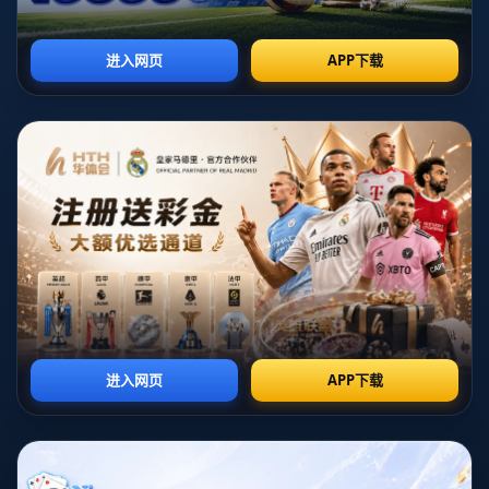
一秒都充满期待与惊喜。
此外，JS团队的核心理念并非单纯展示个人的身体能力，而是将*
篮球的艺术性*通过创新技术得以放大。在他们的表演中，旋转、
翻腾与挂框动作都是经过精心编排的，仿佛是在为观众上演一场
以篮球为主题的空中舞蹈。
### **蹦床扣篮如何吸引年轻观众？**