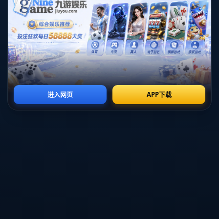
近年来，随着体育文化的普及和多人运动的多样化，年轻一代对
于篮球的喜爱不再局限于简单的比赛观赏，而是更期待新颖、刺