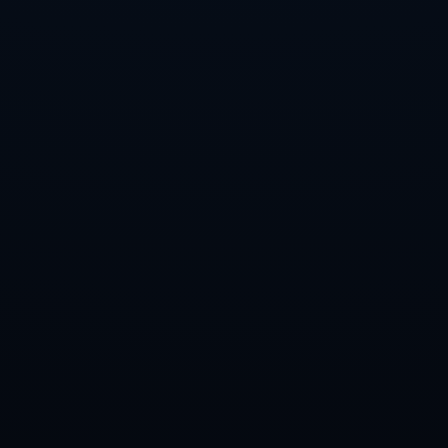
联系信息
电话：0769-5578049
传真：0769-5578049
邮箱：admin@world-c7c7gaming.com
地址：天津市市辖区东丽区航空新城
联系
信息
时尚随心，快乐随行。