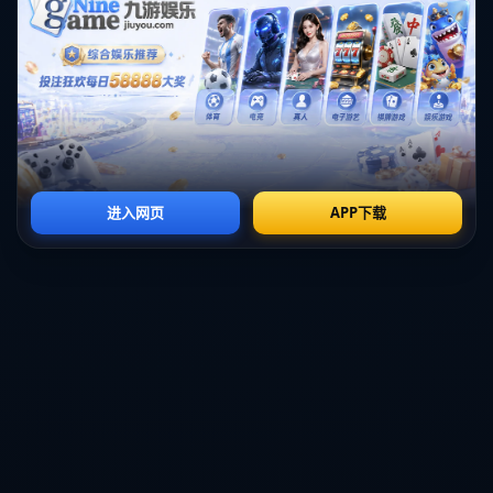
*，能够保证决策的科学性和实施的有效性。国家层面上也需要配
套出台相关的政策法规，确保整个体制机制的高效运转。这样可
以最大限度地减少人为错误和利益输送，提升整体战斗力。
综上所述，完善人民军队的领导与管理体制机制，不仅是国家安
全的需要，更是维护军队现代化发展的关键举措。通过整合力
量、推动创新和构建合理的管理架构，我们的军队才能在全球军
事竞争中立于不败之地，实现中华民族的伟大复兴。