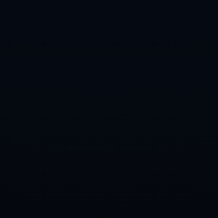
联系信息
电话：0769-5578049
传真：0769-5578049
邮箱：admin@world-c7c7gaming.com
地址：天津市市辖区东丽区航空新城
联系
信息
时尚随心，快乐随行。
天津市市辖区东丽区航空新城
13830862504
0769-5578049
admin@world-c7c7gaming.com