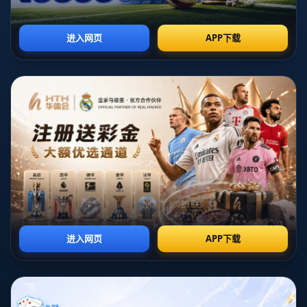
### **二、悬崖边上的挑战：心理压力与战术调整**
进入2-2绝境局，心理状态将会是决定性的因素。电竞历史中，许
多战队在压力下打出了超水平的表现，但也有不少例子显示，压
力往往会让选手失去冷静判断。值得一提的是，BLG本赛季的**战
术核心围绕着中单选手“Yagao”和ADC选手“Bin”。**
回到这次对阵，Yagao最近几场比赛中由于疲劳或者失误，未能
尽其所能为队伍打开局面。然而，我们不能忽视他在春季赛中的
发挥曾多次帮助BLG解决棘手问题。在第四局中，Yagao如果能
保持冷静，合理利用英雄池的强势英雄（如佐伊或塞拉斯），可
能将为BLG带来更多战术解读空间。
相对于Yagao的中路风格，Bin的下路则是稳定的后期核心，尤其
在版本热门英雄卡莉丝塔或泽丽登场时。数据显示，他的游戏理
解在极限拉扯中尤为出色，过去几场关键团战中曾4次造成**单场
输出占比超过35%**的惊人表现。如果能成功保护住Bin的发育，
BLG依然有机会将局势扳平甚至反超。