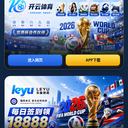
近年来实力快速上升的战队之一，BLG凭借其**稳健的运营能力和
灵活的战术体系**在LPL夏季赛上崭露头角。然而，在这个关键系
列赛中，1-2的比分让他们陷入背水一战的局面。那么，BLG还有
机会延续他们此前的连胜势头吗？本文将结合数据分析和案例探
讨BLG的可能出路。
### **一、BLG的连胜秘诀：善用中期发力点**
BLG在此前的多场比赛中展现出了一种典型的“中期接管能力”。他
们在比赛中的**中期决策能力**以及对资源的掌控堪称联赛中顶
级。例如近日面对OMG的比赛中，BLG通过中期野区视野的压制
成功扭转了前期的劣势，最终依靠**完美的运营和团战胜利**逆风
翻盘。
然而，这一优势在本场系列赛中却显得有些暗淡。对手通过更加
强硬的前期入侵策略，逼迫BLG不得不分散兵力应对局势，导致
他们无法建立熟悉的中期节奏。尤其是在第三局中对手两次高质
量的先手开团，成功瓦解了BLG后期反扑的希望。BLG目前所面
临的**1-2比分劣势正源于他们未能在关键中期找到突破口**。