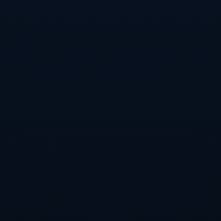
前期弱势的问题进行规避。同时，强化队伍在决策点的连贯性对
提升战术执行效果尤为重要。
### **四、BLG的赢面：从数据到战术解析**
根据过往数据统计，BLG在BO5（五局三胜）的系列赛中胜率接
近60.3%，显示他们具备一定韧性。尽管1-2被视为一个不利局
面，但多项指标表明BLG依然掌握翻盘主动权。结合版本趋势，
中后期英雄的持续增强对BLG这一类团队资源掌控力突出的队伍
是极大优势。
此外，对手在第三局后或许会延续强硬前期的打法，BLG需要对
此保持清晰的反制方案。例如，适当选择前期抢线较强的英雄，
如打野“盲僧”或辅助“瑟提”等，为队伍创造更多早期节奏点。