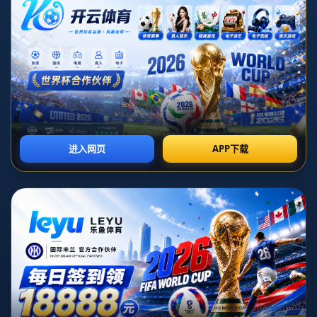
**近期的西甲赛场格外热闹，本轮焦点之战毫无疑问是“皇马VS赫
罗纳”。姆巴佩与维尼修斯这两位超级巨星的组合，将在伯纳乌迎
战由范德贝克、齐甘科夫领衔的顽强赫罗纳！** 在经历了多轮激
战后，皇家马德里虽多赛一场但尚居积分榜第三，而对手赫罗纳
正为巩固联赛位置而力拼每一分。如此背景下，这场比赛将不仅
是**攻防能力的碰撞**，更是一场心理与战术的博弈。
---
### 姆巴佩、维尼修斯：皇马锋线双星大放异彩