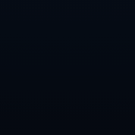
正如标题所述，这场西甲第25轮之战不仅是一场比赛，更是一场*
*“超级巨星对决”与“团队搏杀”的结合**。伯纳乌的灯光已点亮，姆
巴佩、维尼修斯以及范德贝克、齐甘科夫等球星将拼尽全力，为
球队争取胜利！
联系信息
电话：0769-5578049
传真：0769-5578049
邮箱：admin@world-c7c7gaming.com
地址：天津市市辖区东丽区航空新城