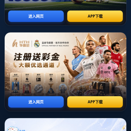
提到皇马在本轮的杀手锏，**姆巴佩与维尼修斯的锋线组合无疑是
最值得关注的亮点**。两位球员一位擅长速度与突破，另一位兼具
灵活跑位和射门能力，他们的出现让皇马锋线杀伤力倍增。本赛
季至今，**姆巴佩的个人表现无愧队内头牌，他以极高效率完成进
球和助攻任务，并多次在关键时刻挺身而出。** 维尼修斯则以独
特的球风为球队注入活力，他不断利用边路突破牵制对手防线，
为球队争取战术空间。
这两位球星的默契配合，让皇家马德里的进攻威力有目共睹。面
对赫罗纳这样的防反强队，他们需要更敏锐地洞察对手漏洞，并
利用自己的速度和技术形成致命攻击。
---
### 范德贝克、齐甘科夫：赫罗纳的反击发动机
相比皇家马德里的豪华阵容，*赫罗纳*则更注重整体性。不过，这
支球队并非没有亮点，**范德贝克和齐甘科夫**便是他们的中场与
锋线灵魂。作为前阿贾克斯的核心球员，范德贝克的控球、长传
能力使他能够在极短时间内规划反击路线，并带领队友向前推