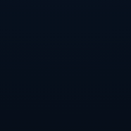
力，可能在皇马压出去的瞬间打出意想不到的效果。
此外，皇马如果处理不当，范德贝克的长传和齐甘科夫的速度有
机会在前场打成反击，从而威胁库尔图瓦把守的大门。
---
### 前几轮对比：一场状态与心态的较量
*两支球队上轮的表现或许已经透露出一些线索。* 皇马在与马竞
的同城德比中交出了一场零封的成绩单，展现了强大的防守实
力。而赫罗纳在面对强队时同样表现顽强，经常能够利用深度防
守和快速反击带来威胁。
以目前积分榜的形式来看，皇马更具赢球压力，他们需要借助每
场比赛追分，尤其要直面巴塞罗那的追赶脚步。而赫罗纳作为相
对劣势方，心态更为放松，反而可能在无压力之下打出漂亮的内
容。