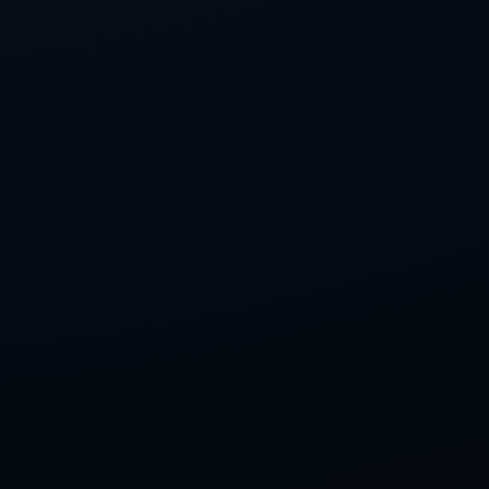
音乐教育
环境。
人艺术家的
扫描
二维码