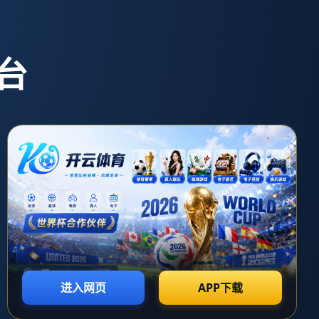
在线商城
官方微博
页
公司简介
产品中心
新闻资讯
联系我们
当前位置：
首页
>
新闻资讯
站内搜索
唱家，廖昌
联系信息
育领域的双
电话：0769-5578049
传真：0769-5578049