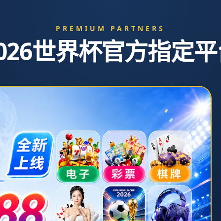
网站首
家、上海音乐学院院长廖昌永….
2026-06-15T09:51:39+08:00
人物，那么**廖昌永**这个名字绝对不容忽视。作为四川籍的著名歌
乐学院院长**的期间，推动了该院的跨越式发展。他在艺术舞台上和教
生辉。